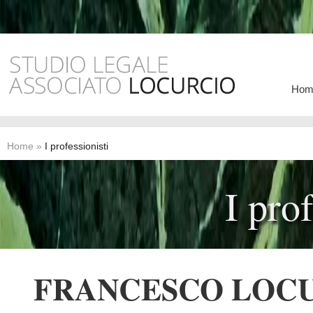
Hom
Home
»
I professionisti
I pro
FRANCESCO LOC