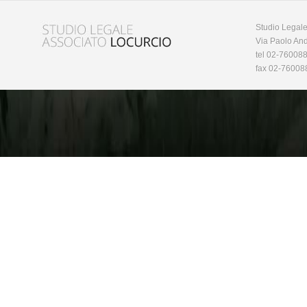
Studio Legale
Via Paolo And
tel 02-76008
fax 02-76008